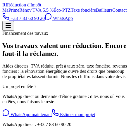
RI
Réduction d'Impôt
MaPrimeRénov'
TVA 5,5 %
Éco-PTZ
Taxe foncière
Bailleurs
Contact
+33 7 83 60 90 20
WhatsApp
Financement des travaux
Vos travaux valent une réduction. Encore
faut-il la réclamer.
Aides directes, TVA réduite, prêt à taux zéro, taxe foncière, revenus
fonciers : la rénovation énergétique ouvre des droits que beaucoup
de propriétaires laissent dormir. Nous les chiffrons dans votre devis.
Un projet en tête ?
WhatsApp direct ou demande d'étude gratuite : dites-nous où vous
en êtes, nous faisons le reste.
WhatsApp maintenant
Estimer mon projet
WhatsApp direct :
+33 7 83 60 90 20