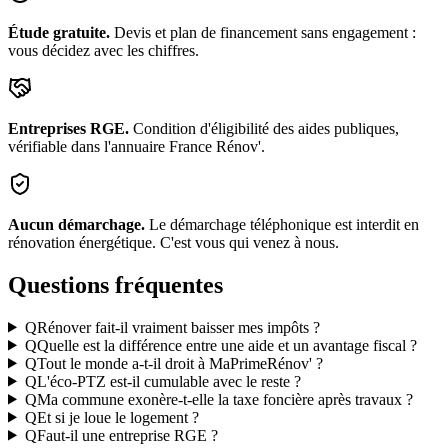
Étude gratuite.
Devis et plan de financement sans engagement :
vous décidez avec les chiffres.
Entreprises RGE.
Condition d'éligibilité des aides publiques,
vérifiable dans l'annuaire France Rénov'.
Aucun démarchage.
Le démarchage téléphonique est interdit en
rénovation énergétique. C'est vous qui venez à nous.
Questions fréquentes
Q
Rénover fait-il vraiment baisser mes impôts ?
Q
Quelle est la différence entre une aide et un avantage fiscal ?
Q
Tout le monde a-t-il droit à MaPrimeRénov' ?
Q
L'éco-PTZ est-il cumulable avec le reste ?
Q
Ma commune exonère-t-elle la taxe foncière après travaux ?
Q
Et si je loue le logement ?
Q
Faut-il une entreprise RGE ?