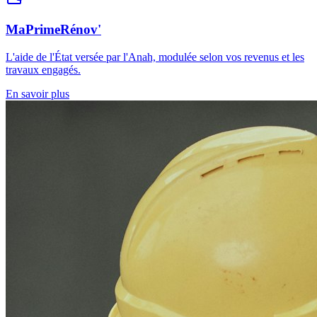
MaPrimeRénov'
L'aide de l'État versée par l'Anah, modulée selon vos revenus et les
travaux engagés.
En savoir plus